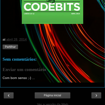
at
abril 28, 2014
Partilhar
Sem comentários:
Enviar um comentário
Com bom senso ;-) ...
‹
›
Página inicial
Ver a versão da Web