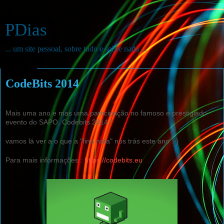
PDias
... um site pessoal, sobre tudo e sobre nada ...
4/28/2014
CodeBits 2014
Mais uma ano e mas uma participação no famoso e prestigiado
evento do SAPO, Codebits 2014 !
vamos lá ver a o que a "fina nata" nos trás este ano :-)
Para mais informações :
https://codebits.eu